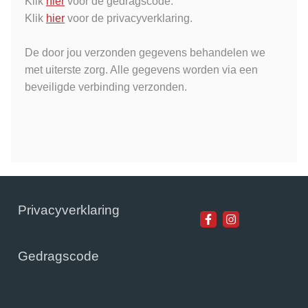
Klik
hier
voor de gedragscode.
Klik
hier
voor de privacyverklaring.
De door jou verzonden gegevens behandelen we
met uiterste zorg. Alle gegevens worden via een
beveiligde verbinding verzonden.
Privacyverklaring
Visit
our
social
Gedragscode
media
pages: