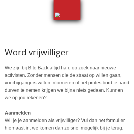
Skip
links
Terug naar de homepage
Jump
Terug naar de homepage
to
navigation
Contact
Jump
Word vrijwilliger
to
main
We zijn bij Bite Back altijd hard op zoek naar nieuwe
content
activisten. Zonder mensen die de straat op willen gaan,
voorbijgangers willen informeren of het protestbord te hand
durven te nemen krijgen we bijna niets gedaan. Kunnen
we op jou rekenen?
Aanmelden
Wil je je aanmelden als vrijwilliger? Vul dan het formulier
hiernaast in, we komen dan zo snel mogelijk bij je terug.